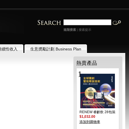
進階搜索
|
搜索提示
持續性收入
生意奬勵計劃 Business Plan
熱賣產品
1
RENEW 睿齡飲 28包裝
$1,032.00
添加到購物車