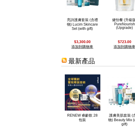
亮詩護膚套裝 (含禮
健怡餐 (升級版
PureNourish
物) Lucim Skincare
(Upgrade)
Set (with gift)
$3,300.00
$723.00
添加到購物車
添加到購物
最新產品
RENEW 睿齡飲 28
護膚美肌套裝 (
包裝
物) Beauty Mix (
gift)