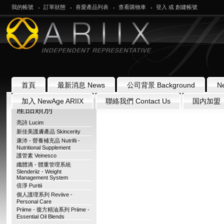
我的帳號
訂單狀態
喜愛產品列表
查看購物車
登入
或
創建帳號
首頁
最新消息 News
公司背景 Background
N
加入 NewAge ARIIX
聯絡我們 Contact Us
国内加盟
產品類別
亮詩 Lucim
新佳美護膚產品 Skincerity
康沛 - 營養補充品 Nutrifii -
Nutritional Supplement
護管素 Veinesco
纖體滴 - 體重管理系統
Slenderiiz - Weight
Management System
倍淨 Puritii
個人護理系列 Reviive -
Personal Care
Priime - 復方精油系列 Priime -
Essential Oil Blends