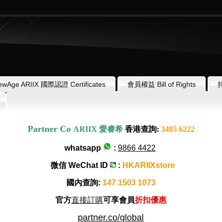
ewAge ARIIX 國際認證 Certificates
會員權益 Bill of Rights
Partner Co
ARIIX
愛睿希
香港查詢
:
3485 6222
whatsapp
:
9866 4422
微信
WeChat ID
:
HKARIIXstore
國內查詢:
147 1503 1073
官方
直接訂購
可享會員
折扣優惠
partner.co/global