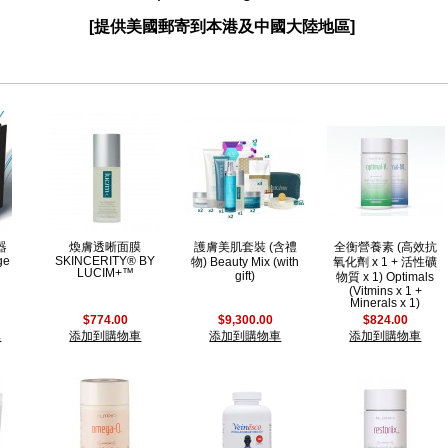
[提供美國郵寄到本港及中國大陸地區]
器
煥膚透晰面膜
護膚美肌套裝 (含禮
全衡營養素 (高效抗
age
SKINCERITY® BY
物) Beauty Mix (with
氧化劑 x 1 + 活性礦
LUCIM+™
gift)
物質 x 1) Optimals
(Vitmins x 1 +
Minerals x 1)
$774.00
$9,300.00
$824.00
車
添加到購物車
添加到購物車
添加到購物車