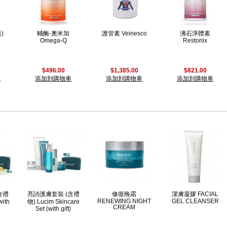
)
輔酶-奧米加
護管素 Veinesco
沸石淨體素
Omega-Q
Restoriix
$496.00
$1,385.00
$821.00
車
添加到購物車
添加到購物車
添加到購物車
含禮
亮詩護膚套裝 (含禮
修復晚霜
潔膚凝膠 FACIAL
RENEWING NIGHT
GEL CLEANSER
with
物) Lucim Skincare
CREAM
Set (with gift)