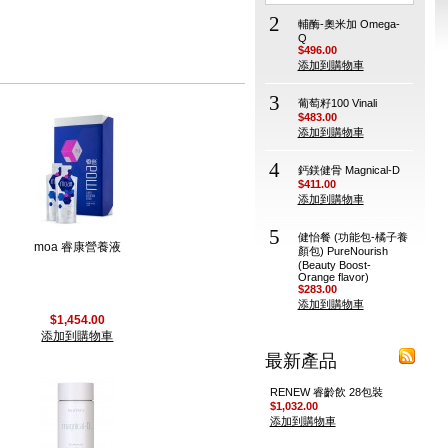
2
輔酶-奧米加 Omega-
Q
$496.00
添加到購物車
3
葡萄籽100 Vinali
$483.00
添加到購物車
4
鈣鎂健骨 Magnical-D
$411.00
添加到購物車
5
健怡餐 (功能包-橘子養
moa 睿康營養液
顏包) PureNourish
(Beauty Boost-
Orange flavor)
$283.00
添加到購物車
$1,454.00
添加到購物車
最新產品
RENEW 睿齡飲 28包裝
$1,032.00
添加到購物車